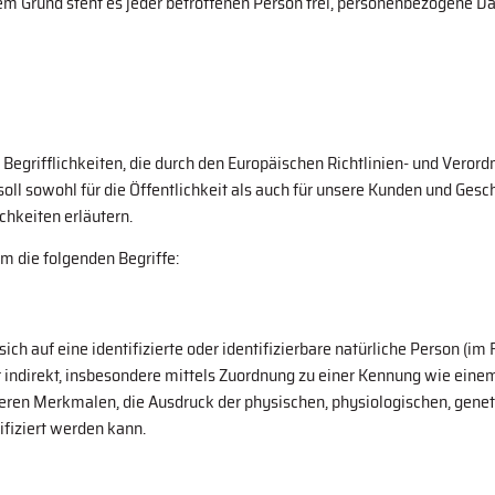
em Grund steht es jeder betroffenen Person frei, personenbezogene D
n Begrifflichkeiten, die durch den Europäischen Richtlinien- und Ver
 sowohl für die Öffentlichkeit als auch für unsere Kunden und Geschä
chkeiten erläutern.
m die folgenden Begriffe:
ch auf eine identifizierte oder identifizierbare natürliche Person (im 
er indirekt, insbesondere mittels Zuordnung zu einer Kennung wie ein
n Merkmalen, die Ausdruck der physischen, physiologischen, genetisc
tifiziert werden kann.