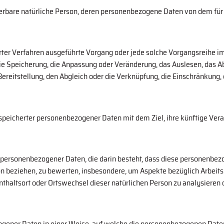
fizierbare natürliche Person, deren personenbezogene Daten von dem fü
sierter Verfahren ausgeführte Vorgang oder jede solche Vorgangsrei
 die Speicherung, die Anpassung oder Veränderung, das Auslesen, das 
ereitstellung, den Abgleich oder die Verknüpfung, die Einschränkung,
speicherter personenbezogener Daten mit dem Ziel, ihre künftige Ver
tung personenbezogener Daten, die darin besteht, dass diese persone
on beziehen, zu bewerten, insbesondere, um Aspekte bezüglich Arbeitsl
fenthaltsort oder Ortswechsel dieser natürlichen Person zu analysieren
gener Daten in einer Weise, auf welche die personenbezogenen Daten